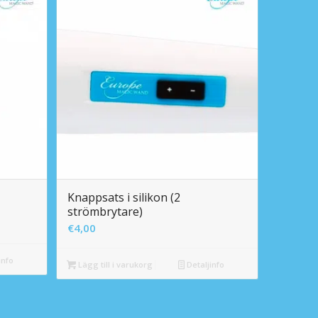
Knappsats i silikon (2
strömbrytare)
€
4,00
info
Lägg till i varukorg
Detaljinfo