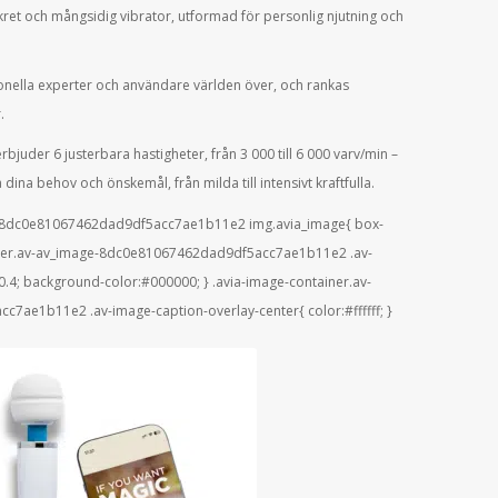
ret och mångsidig vibrator, utformad för personlig njutning och
nella experter och användare världen över, och rankas
.
bjuder 6 justerbara hastigheter, från 3 000 till 6 000 varv/min –
dina behov och önskemål, från milda till intensivt kraftfulla.
e-8dc0e81067462dad9df5acc7ae1b11e2 img.avia_image{ box-
iner.av-av_image-8dc0e81067462dad9df5acc7ae1b11e2 .av-
0.4; background-color:#000000; } .avia-image-container.av-
ae1b11e2 .av-image-caption-overlay-center{ color:#ffffff; }
 Det finns en ny version av
urope Magic Wand med
fjärrkontroll via app.