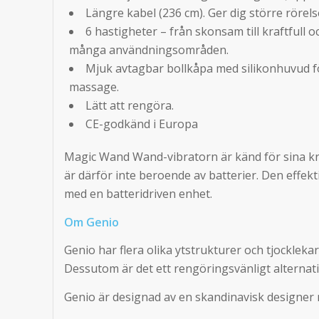
Längre kabel (236 cm). Ger dig större rörels
6 hastigheter – från skonsam till kraftfull o
många användningsområden.
Mjuk avtagbar bollkåpa med silikonhuvud fö
massage.
Lätt att rengöra.
CE-godkänd i Europa
Magic Wand Wand-vibratorn är känd för sina kra
är därför inte beroende av batterier. Den effek
med en batteridriven enhet.
Om Genio
Genio har flera olika ytstrukturer och tjocklekar
Dessutom är det ett rengöringsvänligt alternativ t
Genio är designad av en skandinavisk designer 