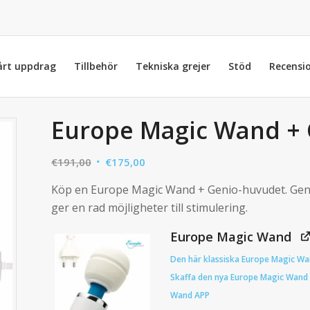
årt uppdrag
Tillbehör
Tekniska grejer
Stöd
Recensi
Europe Magic Wand + 
Det
Det
€
191,00
€
175,00
ursprungliga
nuvarande
Köp en Europe Magic Wand + Genio-huvudet. Genio 
priset
priset
ger en rad möjligheter till stimulering.
var:
är:
€191,00.
€175,00.
Europe Magic Wand
Den här klassiska Europe Magic Wa
Skaffa den nya Europe Magic Wand 
Wand APP