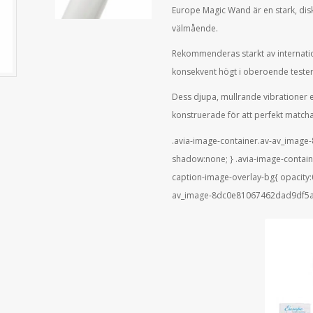
Europe Magic Wand är en stark, disk
välmående.
Rekommenderas starkt av internatio
konsekvent högt i oberoende tester
Dess djupa, mullrande vibrationer er
konstruerade för att perfekt matcha 
.avia-image-container.av-av_imag
shadow:none; } .avia-image-conta
caption-image-overlay-bg{ opacity:
av_image-8dc0e81067462dad9df5acc7
OBS!
E