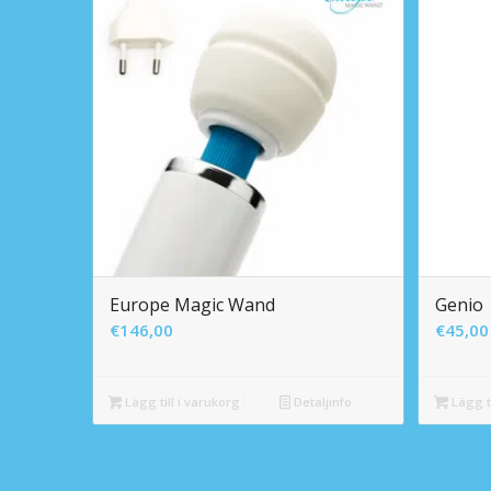
Europe Magic Wand
Genio
€
146,00
€
45,00
Lägg till i varukorg
Detaljinfo
Lägg ti