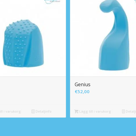
Genius
€
52,00
ll i varukorg
Detaljinfo
Lägg till i varukorg
Detalj